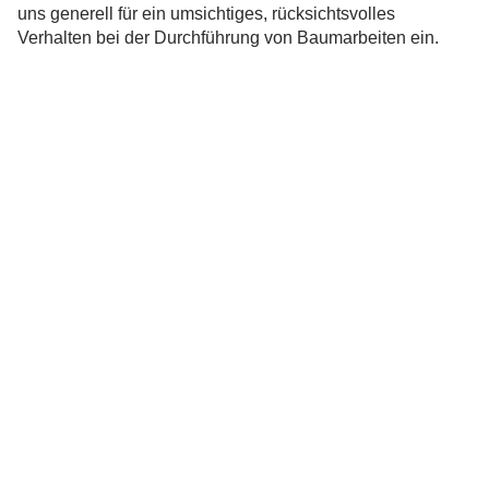
uns generell für ein umsichtiges, rücksichtsvolles
Verhalten bei der Durchführung von Baumarbeiten ein.
*Gemäß §39 BNatSchG „Allgemeiner Artenschutz“ ist es verboten
:
• wild lebende Tiere mutwillig zu beunruhigen oder ohne vernünftigen
Grund zu fangen, zu verletzen oder zu töten
• ihre Lebensstätten ohne vernünftigen Grund zu beeinträchtigen oder
zu zerstören
• Bäume, außerhalb des Waldes oder gärtnerisch genutzten
Grundflächen
in der Zeit vom 1. März bis zum 30. September
abzuschneiden, auf den Stock zu setzen oder zu
beseitigen.
Schonende Form- und Pflegeschnitte sind ganzjährig
erlaubt!