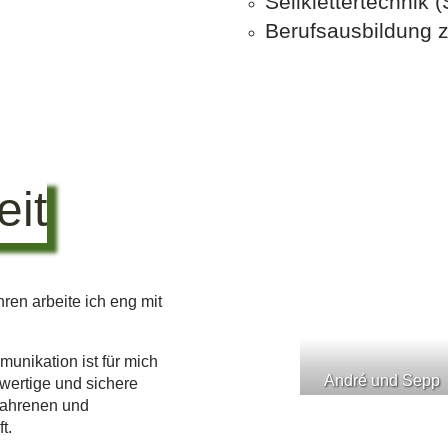
Seilklettertechnik
Berufsausbildung 
it
ren arbeite ich eng mit
munikation ist für mich
André und Sepp
hwertige und sichere
rfahrenen und
t.