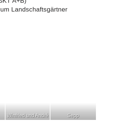
 (SKT A+B)
zum Landschaftsgärtner
Winfried und André
Sepp