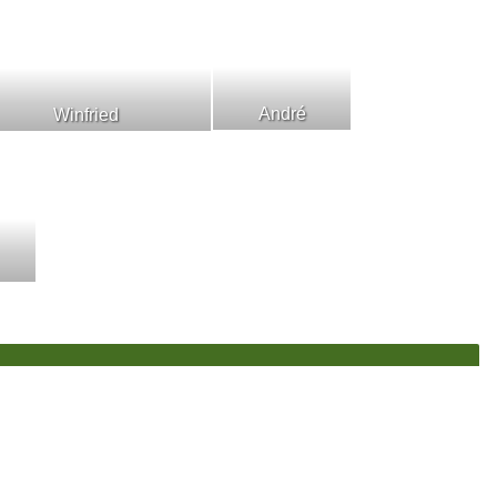
André
Winfried